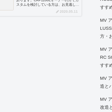
おります。CRF1100Lオーナーの方でカ
スタムを検討している方は、お見逃しな
すす
く！HID/LED等のドレスアップパーツも
2020.05.11
紹介しています。また、燃費向上テクニ
ックや燃費向上グッズの検証記事なども
MV ア
ありますので、ぜひチェックしてみてく
ださい。
LUS
方・
MV ア
RC 
すす
MV 
造と
MV 
改造