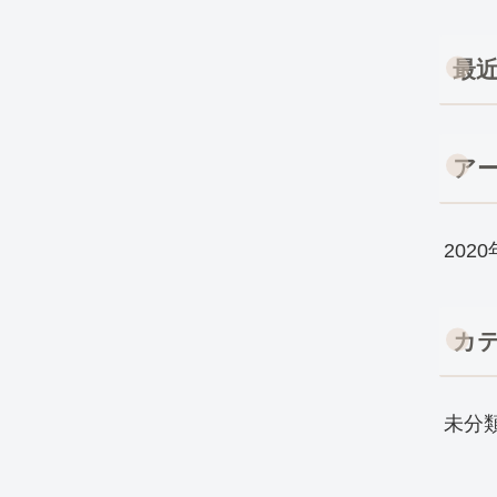
最
ア
202
カ
未分