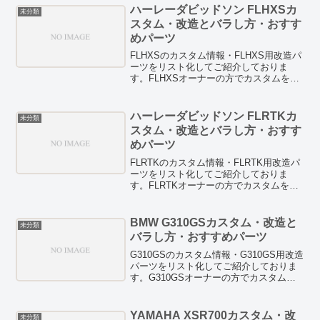
しています。また、燃費向上テクニック
ハーレーダビッドソン FLHXSカ
未分類
や燃費向上グッズの検証記事などもあり
スタム・改造とバラし方・おすす
ますので、ぜひチェックしてみてくださ
めパーツ
い。
FLHXSのカスタム情報・FLHXS用改造パ
ーツをリスト化してご紹介しておりま
す。FLHXSオーナーの方でカスタムを検
討している方は、お見逃しなく！
HID/LED等のドレスアップパーツも紹介
しています。また、燃費向上テクニック
ハーレーダビッドソン FLRTKカ
未分類
や燃費向上グッズの検証記事などもあり
スタム・改造とバラし方・おすす
ますので、ぜひチェックしてみてくださ
めパーツ
い。
FLRTKのカスタム情報・FLRTK用改造パ
ーツをリスト化してご紹介しておりま
す。FLRTKオーナーの方でカスタムを検
討している方は、お見逃しなく！
HID/LED等のドレスアップパーツも紹介
しています。また、燃費向上テクニック
BMW G310GSカスタム・改造と
未分類
や燃費向上グッズの検証記事などもあり
バラし方・おすすめパーツ
ますので、ぜひチェックしてみてくださ
い。
G310GSのカスタム情報・G310GS用改造
パーツをリスト化してご紹介しておりま
す。G310GSオーナーの方でカスタムを
検討している方は、お見逃しなく！
HID/LED等のドレスアップパーツも紹介
しています。また、燃費向上テクニック
YAMAHA XSR700カスタム・改
未分類