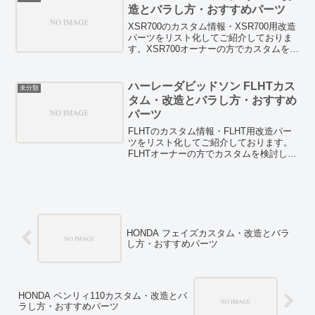
や燃費向上グッズの検証記事などもあり
造とバラし方・おすすめパーツ
ますので、ぜひチェックしてみてくださ
い。
XSR700のカスタム情報・XSR700用改造
パーツをリスト化してご紹介しておりま
す。XSR700オーナーの方でカスタムを検
討している方は、お見逃しなく！
HID/LED等のドレスアップパーツも紹介
しています。また、燃費向上テクニック
ハーレーダビッドソン FLHTカス
未分類
や燃費向上グッズの検証記事などもあり
タム・改造とバラし方・おすすめ
ますので、ぜひチェックしてみてくださ
パーツ
い。
FLHTのカスタム情報・FLHT用改造パー
ツをリスト化してご紹介しております。
FLHTオーナーの方でカスタムを検討して
いる方は、お見逃しなく！HID/LED等の
ドレスアップパーツも紹介しています。
また、燃費向上テクニックや燃費向上グ
ッズの検証記事などもありますので、ぜ
ひチェックしてみてください。
HONDA フェイズカスタム・改造とバラ
し方・おすすめパーツ
HONDA ベンリィ110カスタム・改造とバ
ラし方・おすすめパーツ