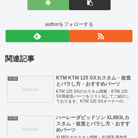
authorをフォローする
関連記事
KTM KTM 125 SXカスタム・改造
未分類
とバラし方・おすすめパーツ
KTM 125 SXのカスタム情報・KTM 125
SX用改造パーツをリスト化してご紹介し
ております。KTM 125 SXオーナーの方
でカスタムを検討している方は、お見逃
しなく！HID/LED等のドレスアップパー
ツも紹介しています。また、燃費向上テ
ハーレーダビッドソン XL883Lカ
未分類
クニックや燃費向上グッズの検証記事な
スタム・改造とバラし方・おすす
どもありますので、ぜひチェックしてみ
めパーツ
てください。
XL883Lのカスタム情報・XL883L用改造