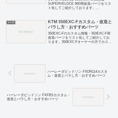
SUPERVELOCE 800用改造パーツをリス
ト化してご紹介しております。
SUPERVELOCE 800オーナーの方でカス
タムを検討している方は、お見逃しな
く！HID/LED等のドレスアップパーツも
KTM 350EXC-Fカスタム・改造と
未分類
紹介しています。また、燃費向上テクニ
バラし方・おすすめパーツ
ックや燃費向上グッズの検証記事なども
ありますので、ぜひチェックしてみてく
350EXC-Fのカスタム情報・350EXC-F用
ださい。
改造パーツをリスト化してご紹介してお
ります。350EXC-Fオーナーの方でカスタ
ムを検討している方は、お見逃しなく！
HID/LED等のドレスアップパーツも紹介
しています。また、燃費向上テクニック
や燃費向上グッズの検証記事などもあり
ますので、ぜひチェックしてみてくださ
い。
ハーレーダビッドソン FXDR114カスタ
ム・改造とバラし方・おすすめパーツ
ハーレーダビッドソン FXFBSカスタム・
改造とバラし方・おすすめパーツ