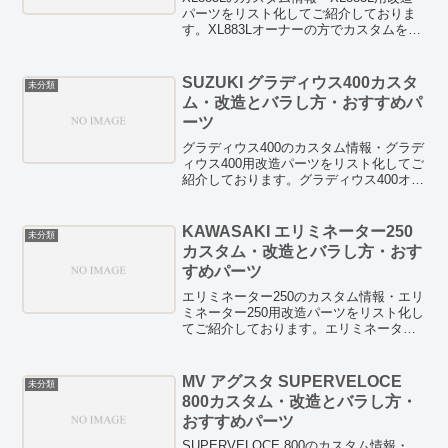
パーツをリスト化してご紹介しておりま
す。XL883Lオーナーの方でカスタムを検
討している方は、お見逃しなく！
HID/LED等のドレスアップパーツも紹介
しています。また、燃費向上テクニック
SUZUKI グラディウス400カスタ
未分類
や燃費向上グッズの検証記事などもあり
ム・改造とバラし方・おすすめパ
ますので、ぜひチェックしてみてくださ
ーツ
い。
グラディウス400のカスタム情報・グラデ
ィウス400用改造パーツをリスト化してご
紹介しております。グラディウス400オー
ナーの方でカスタムを検討している方
は、お見逃しなく！HID/LED等のドレス
アップパーツも紹介しています。また、
KAWASAKI エリミネーター250
未分類
燃費向上テクニックや燃費向上グッズの
カスタム・改造とバラし方・おす
検証記事などもありますので、ぜひチェ
すめパーツ
ックしてみてください。
エリミネーター250のカスタム情報・エリ
ミネーター250用改造パーツをリスト化し
てご紹介しております。エリミネーター
250オーナーの方でカスタムを検討してい
る方は、お見逃しなく！HID/LED等のド
レスアップパーツも紹介しています。ま
MV アグスタ SUPERVELOCE
未分類
た、燃費向上テクニックや燃費向上グッ
800カスタム・改造とバラし方・
ズの検証記事などもありますので、ぜひ
おすすめパーツ
チェックしてみてください。
SUPERVELOCE 800のカスタム情報・