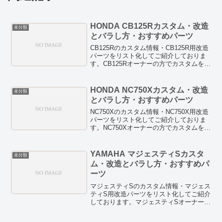
HONDA CB125Rカスタム・改造
未分類
とバラし方・おすすめパーツ
CB125Rのカスタム情報・CB125R用改造
パーツをリスト化してご紹介しておりま
す。CB125Rオーナーの方でカスタムを検
討している方は、お見逃しなく！
HID/LED等のドレスアップパーツも紹介
しています。また、燃費向上テクニック
HONDA NC750Xカスタム・改造
未分類
や燃費向上グッズの検証記事などもあり
とバラし方・おすすめパーツ
ますので、ぜひチェックしてみてくださ
い。
NC750Xのカスタム情報・NC750X用改造
パーツをリスト化してご紹介しておりま
す。NC750Xオーナーの方でカスタムを検
討している方は、お見逃しなく！
HID/LED等のドレスアップパーツも紹介
しています。また、燃費向上テクニック
YAMAHA マジェスティSカスタ
未分類
や燃費向上グッズの検証記事などもあり
ム・改造とバラし方・おすすめパ
ますので、ぜひチェックしてみてくださ
ーツ
い。
マジェスティSのカスタム情報・マジェス
ティS用改造パーツをリスト化してご紹介
しております。マジェスティSオーナーの
方でカスタムを検討している方は、お見
逃しなく！HID/LED等のドレスアップパ