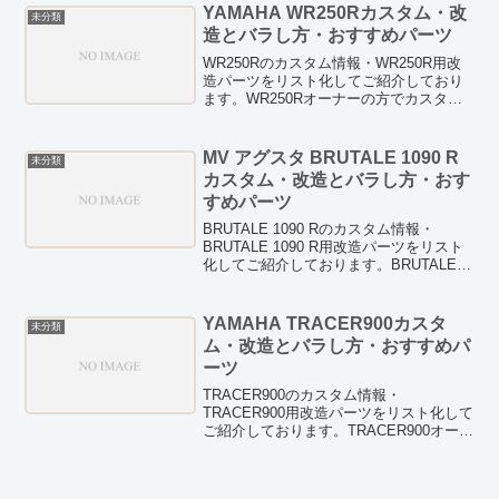
ーツも紹介しています。また、燃費向上
YAMAHA WR250Rカスタム・改
未分類
テクニックや燃費向上グッズの検証記事
造とバラし方・おすすめパーツ
などもありますので、ぜひチェックして
みてください。
WR250Rのカスタム情報・WR250R用改
造パーツをリスト化してご紹介しており
ます。WR250Rオーナーの方でカスタム
を検討している方は、お見逃しなく！
HID/LED等のドレスアップパーツも紹介
しています。また、燃費向上テクニック
MV アグスタ BRUTALE 1090 R
未分類
や燃費向上グッズの検証記事などもあり
カスタム・改造とバラし方・おす
ますので、ぜひチェックしてみてくださ
すめパーツ
い。
BRUTALE 1090 Rのカスタム情報・
BRUTALE 1090 R用改造パーツをリスト
化してご紹介しております。BRUTALE
1090 Rオーナーの方でカスタムを検討し
ている方は、お見逃しなく！HID/LED等
のドレスアップパーツも紹介していま
YAMAHA TRACER900カスタ
未分類
す。また、燃費向上テクニックや燃費向
ム・改造とバラし方・おすすめパ
上グッズの検証記事などもありますの
ーツ
で、ぜひチェックしてみてください。
TRACER900のカスタム情報・
TRACER900用改造パーツをリスト化して
ご紹介しております。TRACER900オーナ
ーの方でカスタムを検討している方は、
お見逃しなく！HID/LED等のドレスアッ
プパーツも紹介しています。また、燃費