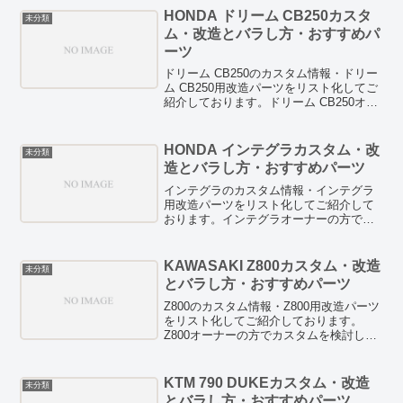
しています。また、燃費向上テクニック
HONDA ドリーム CB250カスタ
未分類
や燃費向上グッズの検証記事などもあり
ム・改造とバラし方・おすすめパ
ますので、ぜひチェックしてみてくださ
ーツ
い。
ドリーム CB250のカスタム情報・ドリー
ム CB250用改造パーツをリスト化してご
紹介しております。ドリーム CB250オー
ナーの方でカスタムを検討している方
は、お見逃しなく！HID/LED等のドレス
アップパーツも紹介しています。また、
HONDA インテグラカスタム・改
未分類
燃費向上テクニックや燃費向上グッズの
造とバラし方・おすすめパーツ
検証記事などもありますので、ぜひチェ
ックしてみてください。
インテグラのカスタム情報・インテグラ
用改造パーツをリスト化してご紹介して
おります。インテグラオーナーの方でカ
スタムを検討している方は、お見逃しな
く！HID/LED等のドレスアップパーツも
紹介しています。また、燃費向上テクニ
KAWASAKI Z800カスタム・改造
未分類
ックや燃費向上グッズの検証記事なども
とバラし方・おすすめパーツ
ありますので、ぜひチェックしてみてく
ださい。
Z800のカスタム情報・Z800用改造パーツ
をリスト化してご紹介しております。
Z800オーナーの方でカスタムを検討して
いる方は、お見逃しなく！HID/LED等の
ドレスアップパーツも紹介しています。
また、燃費向上テクニックや燃費向上グ
KTM 790 DUKEカスタム・改造
未分類
ッズの検証記事などもありますので、ぜ
とバラし方・おすすめパーツ