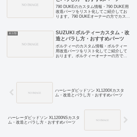
ひチェックしてみてください。
790 DUKEのカスタム情報・790 DUKE用
改造パーツをリスト化してご紹介してお
ります。790 DUKEオーナーの方でカスタ
ムを検討している方は、お見逃しなく！
HID/LED等のドレスアップパーツも紹介
しています。また、燃費向上テクニック
SUZUKI ボルティーカスタム・改
未分類
や燃費向上グッズの検証記事などもあり
造とバラし方・おすすめパーツ
ますので、ぜひチェックしてみてくださ
い。
ボルティーのカスタム情報・ボルティー
用改造パーツをリスト化してご紹介して
おります。ボルティーオーナーの方でカ
スタムを検討している方は、お見逃しな
く！HID/LED等のドレスアップパーツも
紹介しています。また、燃費向上テクニ
ックや燃費向上グッズの検証記事なども
ありますので、ぜひチェックしてみてく
ださい。
ハーレーダビッドソン XL1200Xカスタ
ム・改造とバラし方・おすすめパーツ
ハーレーダビッドソン XL1200NSカスタ
ム・改造とバラし方・おすすめパーツ