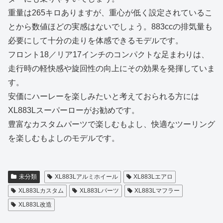
重量は265キロありますが、重心が低く設定されているこ
とから数値ほどの実感はないでしょう。883ccの排気量も
必要にして十分の走りを体感できるモデルです。
フロント18／リア17インチのコンパクトな足まわりは、
走行時の軽快感や旋回性の向上にその効果を発揮していま
す。
安価にハーレーを楽しみたいと考えておられる方には
XL883Lスーパーローがお勧めです。
豊富なカスタムパーツで楽しむもよし、快適なツーリング
を楽しむもよしのモデルです。
未分類
XL883Lアルミホイール
XL883Lエアロ
XL883Lカスタム
XL883Lパーツ
XL883Lマフラー
XL883L改造